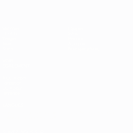
Shevchenko
Matches
Équipes
UEFA.tv
Infos
Tirages
Histoire
Jeux
À propos
Stats
Boutique (clubs)
VOIR
ÉGALEMENT
fr.UEFA.com
Fondation
UEFA pour
l'enfance
LANGUES
Français
English
Français
Deutsch
Русский
Español
Italiano
Português
العربية
SUIVEZ-NOUS SUR