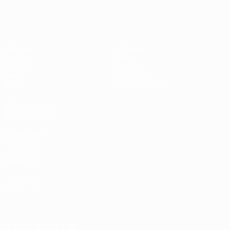
Shevchenko
Matches
Équipes
UEFA.tv
Infos
Tirages
Histoire
Jeux
À propos
Stats
Boutique (clubs)
VOIR
ÉGALEMENT
fr.UEFA.com
Fondation
UEFA pour
l'enfance
LANGUES
Français
English
Français
Deutsch
Русский
Español
Italiano
Português
العربية
SUIVEZ-NOUS SUR