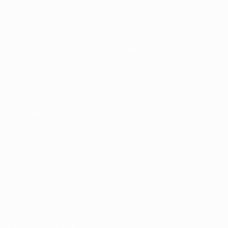
Shevchenko
Matches
Équipes
UEFA.tv
Infos
Tirages
Histoire
Jeux
À propos
Stats
Boutique (clubs)
VOIR
ÉGALEMENT
fr.UEFA.com
Fondation
UEFA pour
l'enfance
LANGUES
Français
English
Français
Deutsch
Русский
Español
Italiano
Português
العربية
SUIVEZ-NOUS SUR