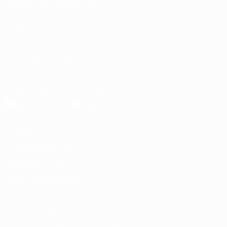
Fondation UEFA pour l'enfance
LANGUES
Français
English
Français
Deutsch
Русский
Español
Italiano
SUIVEZ-NOUS SUR
Télécharger l'appli officielle
Vie privée
Conditions d'utilisation
Politique de cookies
Paramètres des cookies
© 1998-2026 UEFA. Tous droits réservés.