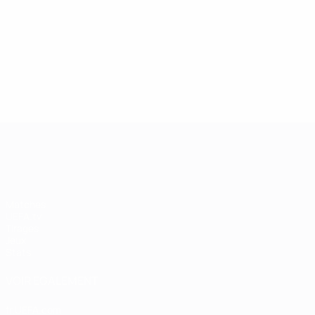
13/05/2019
27/03/
Légende de la Champions
Icône
League : Andriy Shevchenko
Didie
UEFA Champions League
Matches
UEFA.tv
Tirages
Jeux
Stats
VOIR ÉGALEMENT
fr.UEFA.com