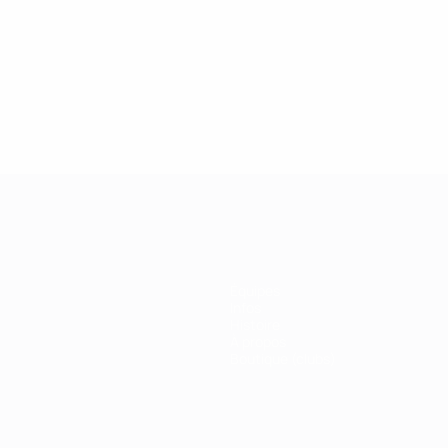
2019
27/02/2019
 de la Champions League :
Légendes de la Ch
r Drogba
League : Kaká
Équipes
Infos
Histoire
À propos
Boutique (clubs)