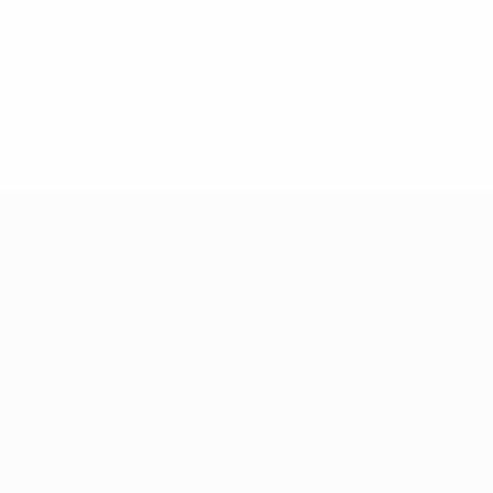
13/05/2019
27/03/
Légende de la Champions
Icône
League : Andriy Shevchenko
Didie
UEFA Champions League
Matches
UEFA.tv
Tirages
Jeux
Stats
VOIR ÉGALEMENT
fr.UEFA.com