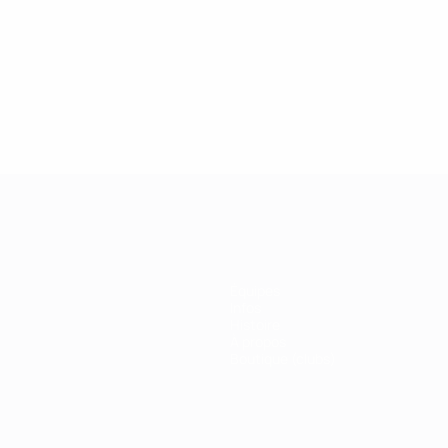
2019
27/02/2019
 de la Champions League :
Légendes de la Ch
r Drogba
League : Kaká
Équipes
Infos
Histoire
À propos
Boutique (clubs)