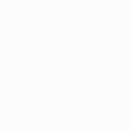
Fondation UEFA pour l'enfance
LANGUES
Français
English
Français
Deutsch
Русский
Español
Italiano
SUIVEZ-NOUS SUR
Télécharger l'appli officielle
Vie privée
Conditions d'utilisation
Politique de cookies
Paramètres des cookies
© 1998-2026 UEFA. Tous droits réservés.