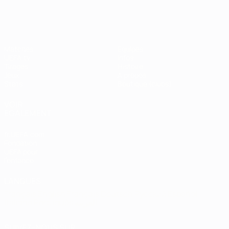
Shevchenko
Matches
Équipes
UEFA.tv
Infos
Tirages
Histoire
Jeux
À propos
Stats
Boutique (clubs)
VOIR
ÉGALEMENT
fr.UEFA.com
Fondation
UEFA pour
l'enfance
LANGUES
Français
English
Français
Deutsch
Русский
Español
Italiano
Português
العربية
SUIVEZ-NOUS SUR