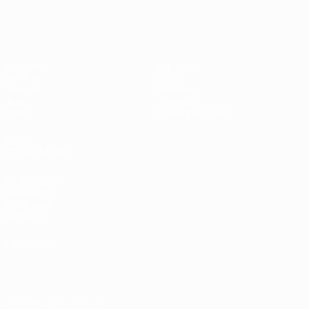
Shevchenko
Matches
Équipes
UEFA.tv
Infos
Tirages
Histoire
Jeux
À propos
Stats
Boutique (clubs)
VOIR
ÉGALEMENT
fr.UEFA.com
Fondation
UEFA pour
l'enfance
LANGUES
Français
English
Français
Deutsch
Русский
Español
Italiano
Português
العربية
SUIVEZ-NOUS SUR