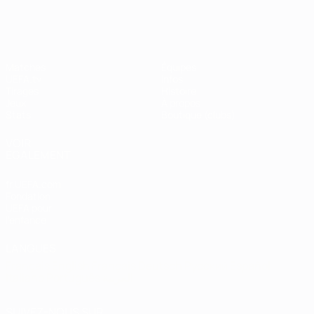
Shevchenko
Matches
Équipes
UEFA.tv
Infos
Tirages
Histoire
Jeux
À propos
Stats
Boutique (clubs)
VOIR
ÉGALEMENT
fr.UEFA.com
Fondation
UEFA pour
l'enfance
LANGUES
Français
English
Français
Deutsch
Русский
Español
Italiano
Português
العربية
SUIVEZ-NOUS SUR