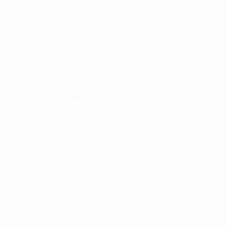
Fondation UEFA pour l'enfance
LANGUES
Français
English
Français
Deutsch
Русский
Español
Italiano
SUIVEZ-NOUS SUR
Télécharger l'appli officielle
Vie privée
Conditions d'utilisation
Politique de cookies
Paramètres des cookies
© 1998-2026 UEFA. Tous droits réservés.