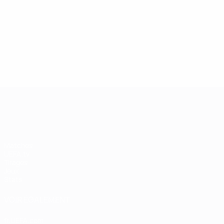
13/05/2019
27/03/
Légende de la Champions
Icône
League : Andriy Shevchenko
Didie
UEFA Champions League
Matches
UEFA.tv
Tirages
Jeux
Stats
VOIR ÉGALEMENT
fr.UEFA.com