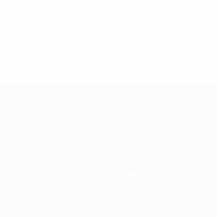
2019
27/02/2019
 de la Champions League :
Légendes de la Ch
r Drogba
League : Kaká
Équipes
Infos
Histoire
À propos
Boutique (clubs)