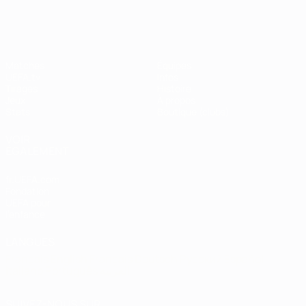
Shevchenko
Matches
Équipes
UEFA.tv
Infos
Tirages
Histoire
Jeux
À propos
Stats
Boutique (clubs)
VOIR
ÉGALEMENT
fr.UEFA.com
Fondation
UEFA pour
l'enfance
LANGUES
Français
English
Français
Deutsch
Русский
Español
Italiano
Português
العربية
SUIVEZ-NOUS SUR