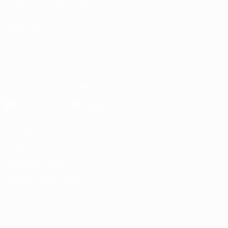
Fondation UEFA pour l'enfance
LANGUES
Français
English
Français
Deutsch
Русский
Español
Italiano
SUIVEZ-NOUS SUR
Télécharger l'appli officielle
Vie privée
Conditions d'utilisation
Politique de cookies
Paramètres des cookies
© 1998-2026 UEFA. Tous droits réservés.