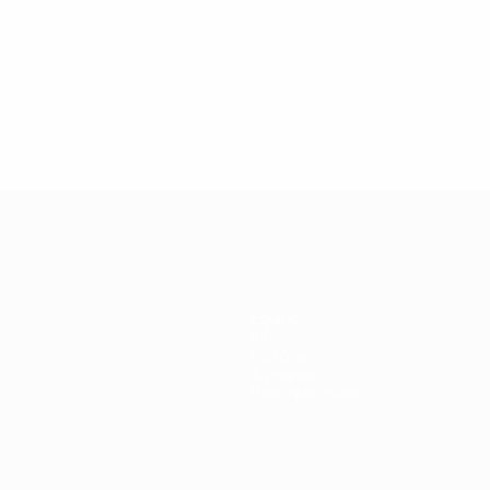
2019
27/02/2019
 de la Champions League :
Légendes de la Ch
r Drogba
League : Kaká
Équipes
Infos
Histoire
À propos
Boutique (clubs)