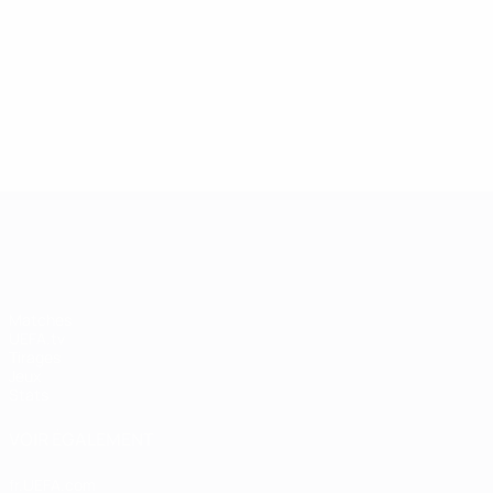
13/05/2019
27/03/
Légende de la Champions
Icône
League : Andriy Shevchenko
Didie
UEFA Champions League
Matches
UEFA.tv
Tirages
Jeux
Stats
VOIR ÉGALEMENT
fr.UEFA.com