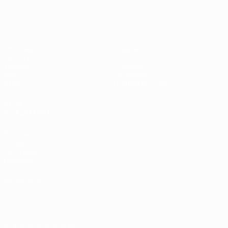
Shevchenko
Matches
Équipes
UEFA.tv
Infos
Tirages
Histoire
Jeux
À propos
Stats
Boutique (clubs)
VOIR
ÉGALEMENT
fr.UEFA.com
Fondation
UEFA pour
l'enfance
LANGUES
Français
English
Français
Deutsch
Русский
Español
Italiano
Português
العربية
SUIVEZ-NOUS SUR