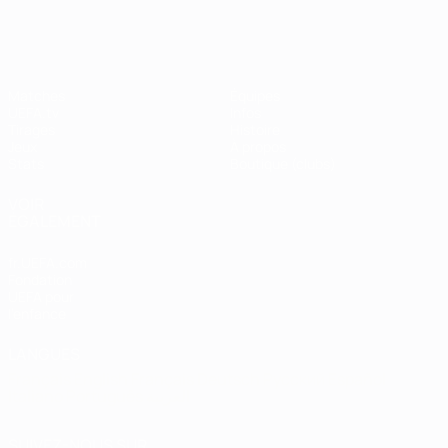
Shevchenko
Matches
Équipes
UEFA.tv
Infos
Tirages
Histoire
Jeux
À propos
Stats
Boutique (clubs)
VOIR
ÉGALEMENT
fr.UEFA.com
Fondation
UEFA pour
l'enfance
LANGUES
Français
English
Français
Deutsch
Русский
Español
Italiano
Português
العربية
SUIVEZ-NOUS SUR