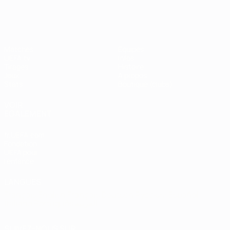
Shevchenko
Matches
Équipes
UEFA.tv
Infos
Tirages
Histoire
Jeux
À propos
Stats
Boutique (clubs)
VOIR
ÉGALEMENT
fr.UEFA.com
Fondation
UEFA pour
l'enfance
LANGUES
Français
English
Français
Deutsch
Русский
Español
Italiano
Português
العربية
SUIVEZ-NOUS SUR