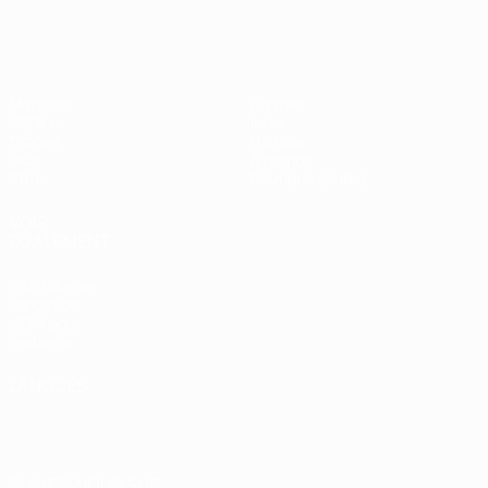
Shevchenko
Matches
Équipes
UEFA.tv
Infos
Tirages
Histoire
Jeux
À propos
Stats
Boutique (clubs)
VOIR
ÉGALEMENT
fr.UEFA.com
Fondation
UEFA pour
l'enfance
LANGUES
Français
English
Français
Deutsch
Русский
Español
Italiano
Português
العربية
SUIVEZ-NOUS SUR