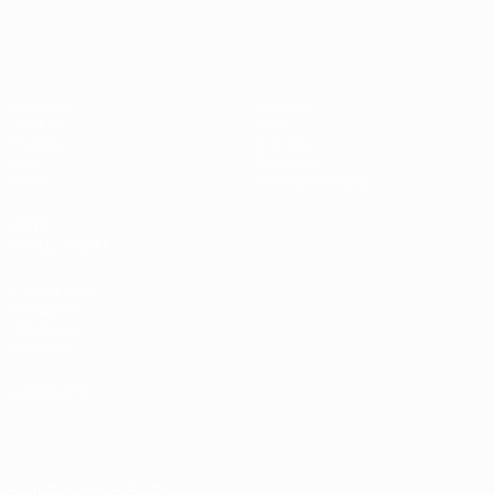
Shevchenko
Matches
Équipes
UEFA.tv
Infos
Tirages
Histoire
Jeux
À propos
Stats
Boutique (clubs)
VOIR
ÉGALEMENT
fr.UEFA.com
Fondation
UEFA pour
l'enfance
LANGUES
Français
English
Français
Deutsch
Русский
Español
Italiano
Português
العربية
SUIVEZ-NOUS SUR