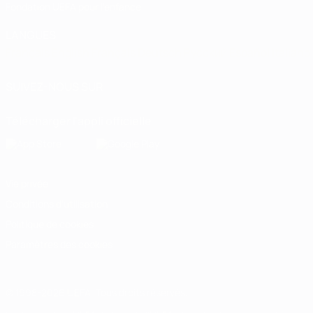
Fondation UEFA pour l'enfance
LANGUES
Français
English
Français
Deutsch
Русский
Español
Italiano
SUIVEZ-NOUS SUR
Télécharger l'appli officielle
Vie privée
Conditions d'utilisation
Politique de cookies
Paramètres des cookies
© 1998-2026 UEFA. Tous droits réservés.