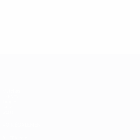
13/05/2019
27/03/
Légende de la Champions
Icône
League : Andriy Shevchenko
Didie
UEFA Champions League
Matches
UEFA.tv
Tirages
Jeux
Stats
VOIR ÉGALEMENT
fr.UEFA.com