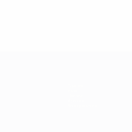
2019
27/02/2019
 de la Champions League :
Légendes de la Ch
r Drogba
League : Kaká
Équipes
Infos
Histoire
À propos
Boutique (clubs)