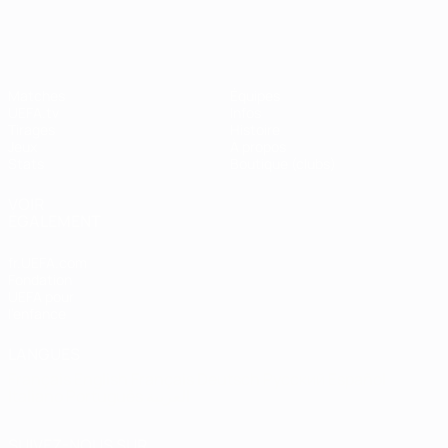
Shevchenko
Matches
Équipes
UEFA.tv
Infos
Tirages
Histoire
Jeux
À propos
Stats
Boutique (clubs)
VOIR
ÉGALEMENT
fr.UEFA.com
Fondation
UEFA pour
l'enfance
LANGUES
Français
English
Français
Deutsch
Русский
Español
Italiano
Português
العربية
SUIVEZ-NOUS SUR