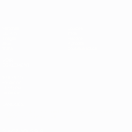
Shevchenko
Matches
Équipes
UEFA.tv
Infos
Tirages
Histoire
Jeux
À propos
Stats
Boutique (clubs)
VOIR
ÉGALEMENT
fr.UEFA.com
Fondation
UEFA pour
l'enfance
LANGUES
Français
English
Français
Deutsch
Русский
Español
Italiano
Português
العربية
SUIVEZ-NOUS SUR