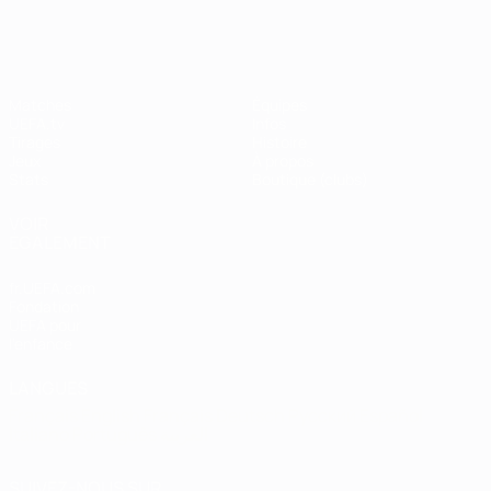
Shevchenko
Matches
Équipes
UEFA.tv
Infos
Tirages
Histoire
Jeux
À propos
Stats
Boutique (clubs)
VOIR
ÉGALEMENT
fr.UEFA.com
Fondation
UEFA pour
l'enfance
LANGUES
Français
English
Français
Deutsch
Русский
Español
Italiano
Português
العربية
SUIVEZ-NOUS SUR