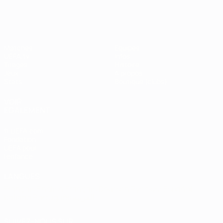
Shevchenko
Matches
Équipes
UEFA.tv
Infos
Tirages
Histoire
Jeux
À propos
Stats
Boutique (clubs)
VOIR
ÉGALEMENT
fr.UEFA.com
Fondation
UEFA pour
l'enfance
LANGUES
Français
English
Français
Deutsch
Русский
Español
Italiano
Português
العربية
SUIVEZ-NOUS SUR