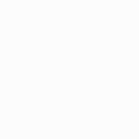
Shevchenko
Matches
Équipes
UEFA.tv
Infos
Tirages
Histoire
Jeux
À propos
Stats
Boutique (clubs)
VOIR
ÉGALEMENT
fr.UEFA.com
Fondation
UEFA pour
l'enfance
LANGUES
Français
English
Français
Deutsch
Русский
Español
Italiano
Português
العربية
SUIVEZ-NOUS SUR