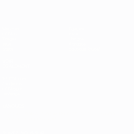
Shevchenko
Matches
Équipes
UEFA.tv
Infos
Tirages
Histoire
Jeux
À propos
Stats
Boutique (clubs)
VOIR
ÉGALEMENT
fr.UEFA.com
Fondation
UEFA pour
l'enfance
LANGUES
Français
English
Français
Deutsch
Русский
Español
Italiano
Português
العربية
SUIVEZ-NOUS SUR