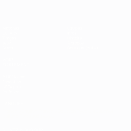
Shevchenko
Matches
Équipes
UEFA.tv
Infos
Tirages
Histoire
Jeux
À propos
Stats
Boutique (clubs)
VOIR
ÉGALEMENT
fr.UEFA.com
Fondation
UEFA pour
l'enfance
LANGUES
Français
English
Français
Deutsch
Русский
Español
Italiano
Português
العربية
SUIVEZ-NOUS SUR