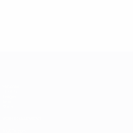
13/05/2019
27/03/
Légende de la Champions
Icône
League : Andriy Shevchenko
Didie
UEFA Champions League
Matches
UEFA.tv
Tirages
Jeux
Stats
VOIR ÉGALEMENT
fr.UEFA.com