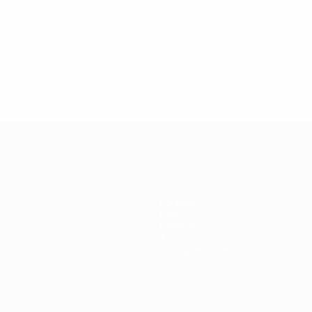
2019
27/02/2019
 de la Champions League :
Légendes de la Ch
r Drogba
League : Kaká
Équipes
Infos
Histoire
À propos
Boutique (clubs)