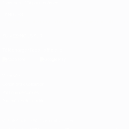
Fondation UEFA pour l'enfance
LANGUES
Français
English
Français
Deutsch
Русский
Español
Italiano
SUIVEZ-NOUS SUR
Télécharger l'appli officielle
Vie privée
Conditions d'utilisation
Politique de cookies
Paramètres des cookies
© 1998-2026 UEFA. Tous droits réservés.