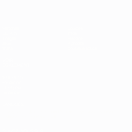
Shevchenko
Matches
Équipes
UEFA.tv
Infos
Tirages
Histoire
Jeux
À propos
Stats
Boutique (clubs)
VOIR
ÉGALEMENT
fr.UEFA.com
Fondation
UEFA pour
l'enfance
LANGUES
Français
English
Français
Deutsch
Русский
Español
Italiano
Português
العربية
SUIVEZ-NOUS SUR