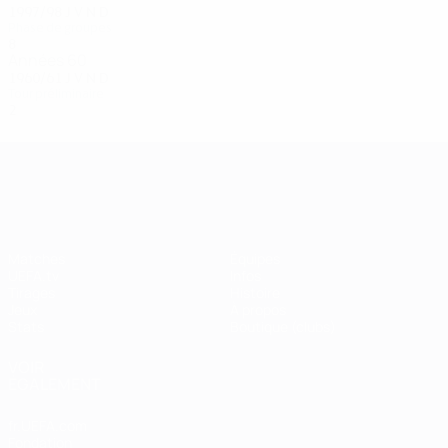
1997/98
J
V
N
D
Phase de groupes
8
1
1
6
Années 60
1960/61
J
V
N
D
Tour préliminaire
2
0
0
2
UEFA Champions League
Matches
Équipes
UEFA.tv
Infos
Tirages
Histoire
Jeux
À propos
Stats
Boutique (clubs)
VOIR
ÉGALEMENT
fr.UEFA.com
Fondation