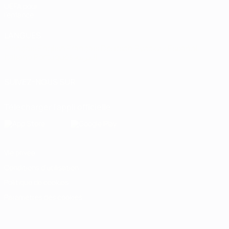
UEFA pour
l'enfance
LANGUES
Français
English
Français
Deutsch
Русский
Español
Italiano
Português
العربية
SUIVEZ-NOUS SUR
Télécharger l'appli officielle
Vie privée
Conditions d'utilisation
Politique de cookies
Paramètres des cookies