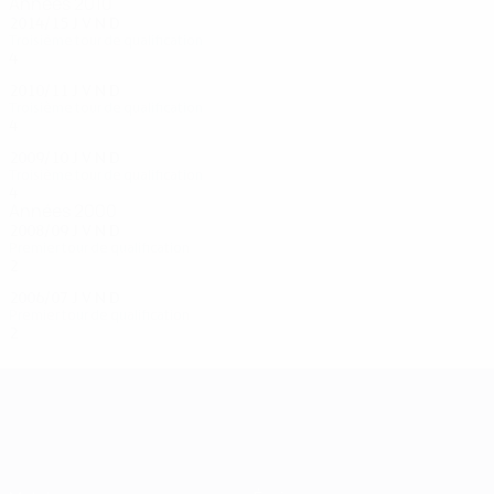
Années 2010
2014/15
J
V
N
D
Troisième tour de qualification
4
2
2
0
2010/11
J
V
N
D
Troisième tour de qualification
4
2
1
1
2009/10
J
V
N
D
Troisième tour de qualification
4
2
1
1
Années 2000
2008/09
J
V
N
D
Premier tour de qualification
2
1
0
1
2006/07
J
V
N
D
Premier tour de qualification
2
0
1
1
UEFA Champions League