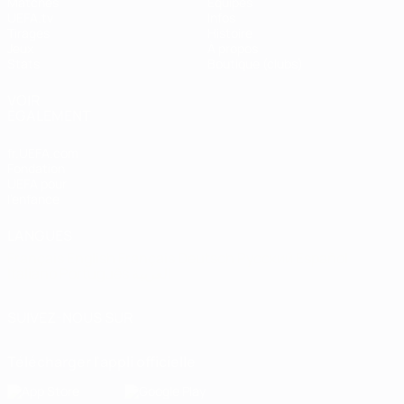
Matches
Équipes
UEFA.tv
Infos
Tirages
Histoire
Jeux
À propos
Stats
Boutique (clubs)
VOIR
ÉGALEMENT
fr.UEFA.com
Fondation
UEFA pour
l'enfance
LANGUES
Français
English
Français
Deutsch
Русский
Español
Italiano
Português
العربية
SUIVEZ-NOUS SUR
Télécharger l'appli officielle