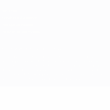
Vie privée
Conditions d'utilisation
Politique de cookies
Paramètres des cookies
© 1998-2026 UEFA. Tous droits réservés.
La désignation UEFA, le logo de l'UEFA et toutes les marques liées
aux compétitions de l'UEFA sont protégés en tant que marques
et/ou droits d'auteur de l'UEFA. Toute utilisation de ces marques
déposées à des fins commerciales est interdite. L'utilisation de la
plate-forme UEFA.com implique que vous acceptez les Conditions
générales et les Dispositions en matière de vie privée.