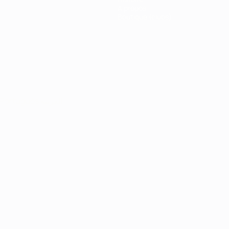
À propos
Boutique (clubs)
Português
العربية