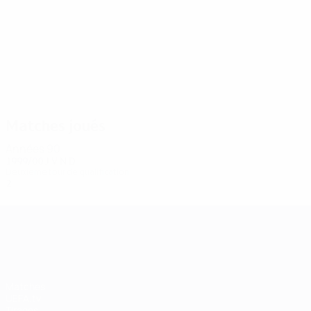
2
2
Shuneiko
Lanko
Matches joués
Années 90
1999/00
J
V
N
D
Deuxième tour de qualification
2
0
0
2
UEFA Champions League
Matches
UEFA.tv
Tirages