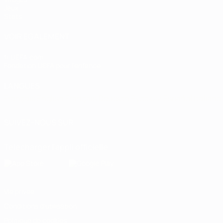
Jeux
Stats
VOIR ÉGALEMENT
fr.UEFA.com
Fondation UEFA pour l'enfance
LANGUES
Français
English
Français
Deutsch
Русский
Español
Italiano
SUIVEZ-NOUS SUR
Télécharger l'appli officielle
Vie privée
Conditions d'utilisation
Politique de cookies