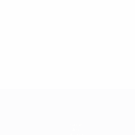
2
2
Kozlov
Ohorodnik
Équipes
Infos
Histoire