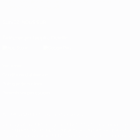
Français
English
Français
Deutsch
Русский
Español
Italiano
Português
العربية
SUIVEZ-NOUS SUR
Télécharger l'appli officielle
Vie privée
Conditions d'utilisation
Politique de cookies
Paramètres des cookies
© 1998-2026 UEFA. Tous droits réservés.
La désignation UEFA, le logo de l'UEFA et toutes les marques liées
aux compétitions de l'UEFA sont protégés en tant que marques
et/ou droits d'auteur de l'UEFA. Toute utilisation de ces marques