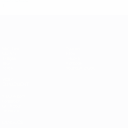
Quarts de finale
7
2
0
3
UEFA Champions League
Matches
Équipes
UEFA.tv
Infos
Tirages
Histoire
Jeux
À propos
Stats
Boutique (clubs)
VOIR
ÉGALEMENT
fr.UEFA.com
Fondation
UEFA pour
l'enfance
LANGUES