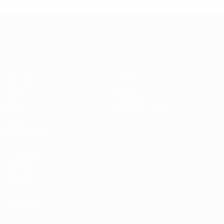
UEFA Champions League
Matches
Équipes
UEFA.tv
Infos
Tirages
Histoire
Jeux
À propos
Stats
Boutique (clubs)
VOIR
ÉGALEMENT
fr.UEFA.com
Fondation
UEFA pour
l'enfance
LANGUES
Français
English
Français
Deutsch
Русский
Español
Italiano
Português
العربية