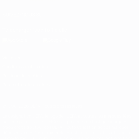
SUIVEZ-NOUS SUR
Télécharger l'appli officielle
Vie privée
Conditions d'utilisation
Politique de cookies
Paramètres des cookies
© 1998-2026 UEFA. Tous droits réservés.
La désignation UEFA, le logo de l'UEFA et toutes les marques liées
aux compétitions de l'UEFA sont protégés en tant que marques
et/ou droits d'auteur de l'UEFA. Toute utilisation de ces marques
déposées à des fins commerciales est interdite. L'utilisation de la
plate-forme UEFA.com implique que vous acceptez les Conditions