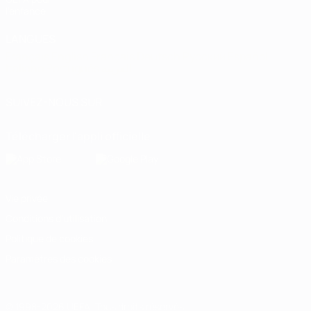
l'enfance
LANGUES
Français
English
Français
Deutsch
Русский
Español
Italiano
Português
العربية
SUIVEZ-NOUS SUR
Télécharger l'appli officielle
Vie privée
Conditions d'utilisation
Politique de cookies
Paramètres des cookies
© 1998-2026 UEFA. Tous droits réservés.