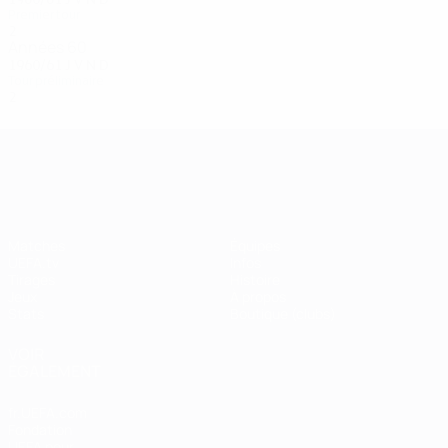
Premier tour
2
0
0
2
Années 60
1960/61
J
V
N
D
Tour préliminaire
2
0
0
2
UEFA Champions League
Matches
Équipes
UEFA.tv
Infos
Tirages
Histoire
Jeux
À propos
Stats
Boutique (clubs)
VOIR
ÉGALEMENT
fr.UEFA.com
Fondation
UEFA pour