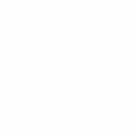
11
8
Sadygov
Abbasov
Matches joués
Années 2020
2021/22
J
V
N
D
Deuxième tour de qualification
4
2
0
2
Années 2010
2013/14
J
V
N
D
Deuxième tour de qualification
2
0
1
1
Années 2000
2005/06
J
V
N
D
Deuxième tour de qualification
4
3
0
1
Années 90
1997/98
J
V
N
D