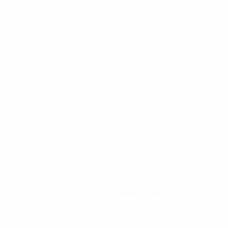
8
8
R. F. Sadygov
Flavinho
2012/13
J
V
N
D
Troisième tour de qualification
4
1
2
1
2004/05
J
V
N
D
Deuxième tour de qualification
4
1
1
2