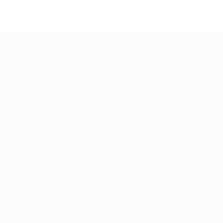
Équipes
Infos
Histoire
À propos
Boutique (clubs)
Português
العربية