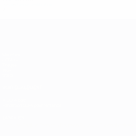
Premier tour de qualification
2
0
0
2
UEFA Champions League
Matches
UEFA.tv
Tirages
Jeux
Stats
VOIR ÉGALEMENT
fr.UEFA.com
Fondation UEFA pour l'enfance
LANGUES
Français
English
Français
Deutsch
Русский
Español
Italiano