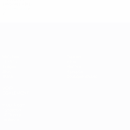
1993/94
J
V
N
D
Tour préliminaire
2
0
0
2
UEFA Champions League
Matches
Équipes
UEFA.tv
Infos
Tirages
Histoire
Jeux
À propos
Stats
Boutique (clubs)
VOIR
ÉGALEMENT
fr.UEFA.com
Fondation
UEFA pour
l'enfance