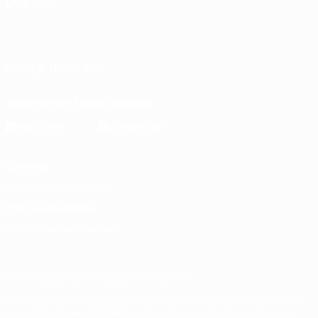
LANGUES
Français
English
Français
Deutsch
Русский
Español
Italiano
Português
العربية
SUIVEZ-NOUS SUR
Télécharger l'appli officielle
Vie privée
Conditions d'utilisation
Politique de cookies
Paramètres des cookies
© 1998-2026 UEFA. Tous droits réservés.
La désignation UEFA, le logo de l'UEFA et toutes les marques liées
aux compétitions de l'UEFA sont protégés en tant que marques