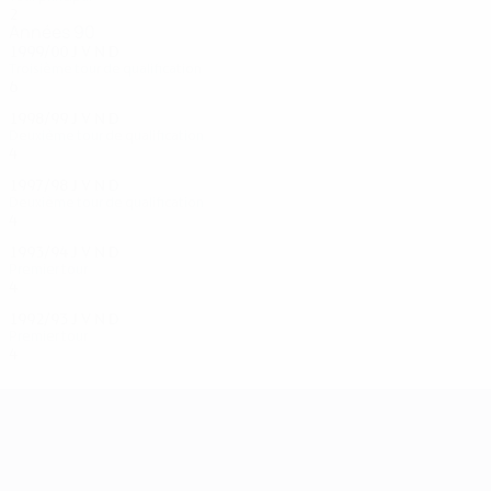
2
1
0
1
Années 90
1999/00
J
V
N
D
Troisième tour de qualification
6
3
2
1
1998/99
J
V
N
D
Deuxième tour de qualification
4
1
1
2
1997/98
J
V
N
D
Deuxième tour de qualification
4
1
0
3
1993/94
J
V
N
D
Premier tour
4
0
1
3
1992/93
J
V
N
D
Premier tour
4
2
1
1
UEFA Champions League