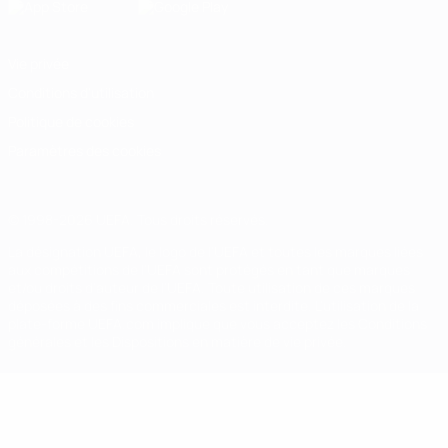
Vie privée
Conditions d'utilisation
Politique de cookies
Paramètres des cookies
© 1998-2026 UEFA. Tous droits réservés.
La désignation UEFA, le logo de l'UEFA et toutes les marques liées
aux compétitions de l'UEFA sont protégés en tant que marques
et/ou droits d'auteur de l'UEFA. Toute utilisation de ces marques
déposées à des fins commerciales est interdite. L'utilisation de la
plate-forme UEFA.com implique que vous acceptez les Conditions
générales et les Dispositions en matière de vie privée.