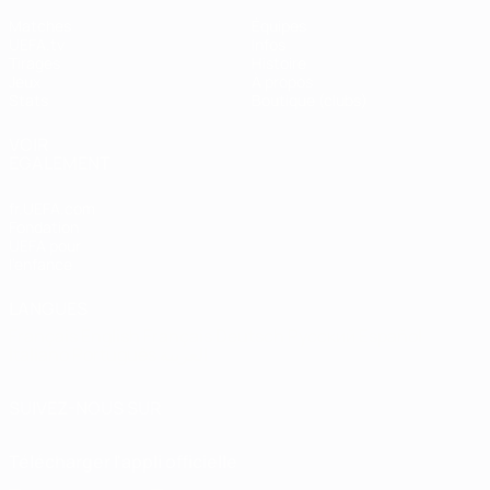
Matches
Équipes
UEFA.tv
Infos
Tirages
Histoire
Jeux
À propos
Stats
Boutique (clubs)
VOIR
ÉGALEMENT
fr.UEFA.com
Fondation
UEFA pour
l'enfance
LANGUES
Français
English
Français
Deutsch
Русский
Español
Italiano
Português
العربية
SUIVEZ-NOUS SUR
Télécharger l'appli officielle