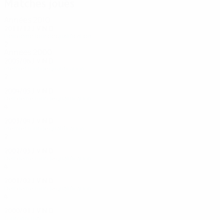
Matches joués
Années 2010
2011/12
J
V
N
D
Deuxième tour de qualification
2
0
0
2
Années 2000
2005/06
J
V
N
D
Premier tour de qualification
2
1
0
1
2004/05
J
V
N
D
Deuxième tour de qualification
4
2
1
1
2003/04
J
V
N
D
Premier tour de qualification
2
1
0
1
2002/03
J
V
N
D
Deuxième tour de qualification
4
2
1
1
2001/02
J
V
N
D
Deuxième tour de qualification
4
1
0
3
2000/01
J
V
N
D
Tour principal