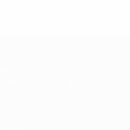
1993/94
J
V
N
D
Tour préliminaire
2
0
1
1
1992/93
J
V
N
D
Tour préliminaire
2
0
0
2
UEFA Champions League
Matches
Équipes
UEFA.tv
Infos
Tirages
Histoire
Jeux
À propos
Stats
Boutique (clubs)
VOIR
ÉGALEMENT
fr.UEFA.com
Fondation
UEFA pour