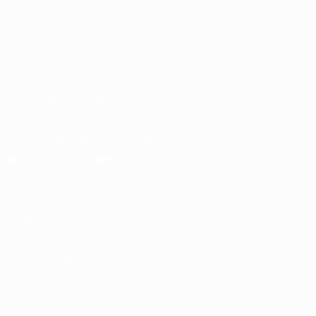
l'enfance
LANGUES
Français
English
Français
Deutsch
Русский
Español
Italiano
Português
العربية
SUIVEZ-NOUS SUR
Télécharger l'appli officielle
Vie privée
Conditions d'utilisation
Politique de cookies
Paramètres des cookies
© 1998-2026 UEFA. Tous droits réservés.