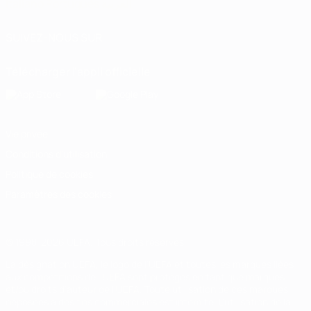
Italiano
Português
العربية
SUIVEZ-NOUS SUR
Télécharger l'appli officielle
Vie privée
Conditions d'utilisation
Politique de cookies
Paramètres des cookies
© 1998-2026 UEFA. Tous droits réservés.
La désignation UEFA, le logo de l'UEFA et toutes les marques liées
aux compétitions de l'UEFA sont protégés en tant que marques
et/ou droits d'auteur de l'UEFA. Toute utilisation de ces marques
déposées à des fins commerciales est interdite. L'utilisation de la