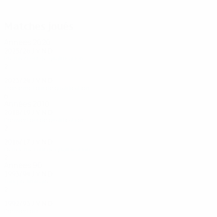
Muhamedbegović
Matches joués
Années 2020
2025/26
J
V
N
D
Premier tour de qualification
2
0
1
1
2023/24
J
V
N
D
Troisième tour de qualification
6
3
1
2
Années 2010
2018/19
J
V
N
D
Premier tour de qualification
2
0
1
1
2016/17
J
V
N
D
Deuxième tour de qualification
2
1
0
1
Années 90
1993/94
J
V
N
D
Tour préliminaire
2
1
1
0
1992/93
J
V
N
D
Premier tour