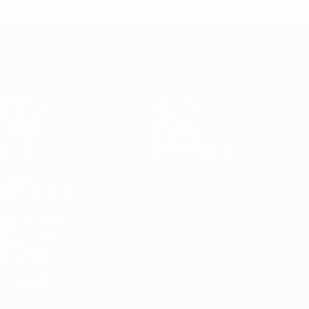
4
2
0
2
UEFA Champions League
Matches
Équipes
UEFA.tv
Infos
Tirages
Histoire
Jeux
À propos
Stats
Boutique (clubs)
VOIR
ÉGALEMENT
fr.UEFA.com
Fondation
UEFA pour
l'enfance
LANGUES
Français
English
Français
Deutsch
Русский
Español