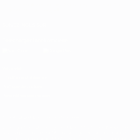
Français
English
Français
Deutsch
Русский
Español
Italiano
Português
العربية
SUIVEZ-NOUS SUR
Télécharger l'appli officielle
Vie privée
Conditions d'utilisation
Politique de cookies
Paramètres des cookies
© 1998-2026 UEFA. Tous droits réservés.
La désignation UEFA, le logo de l'UEFA et toutes les marques liées
aux compétitions de l'UEFA sont protégés en tant que marques
et/ou droits d'auteur de l'UEFA. Toute utilisation de ces marques