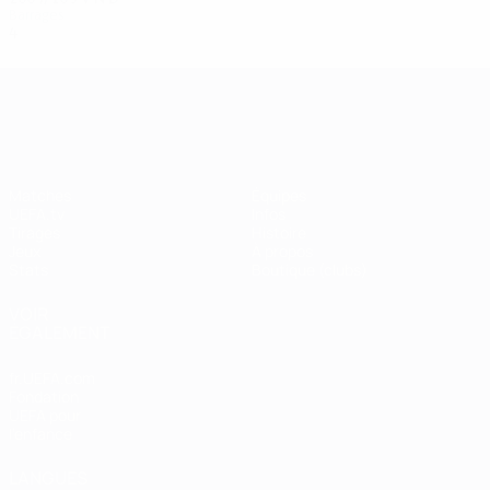
Barrages
4
0
3
1
UEFA Champions League
Matches
Équipes
UEFA.tv
Infos
Tirages
Histoire
Jeux
À propos
Stats
Boutique (clubs)
VOIR
ÉGALEMENT
fr.UEFA.com
Fondation
UEFA pour
l'enfance
LANGUES