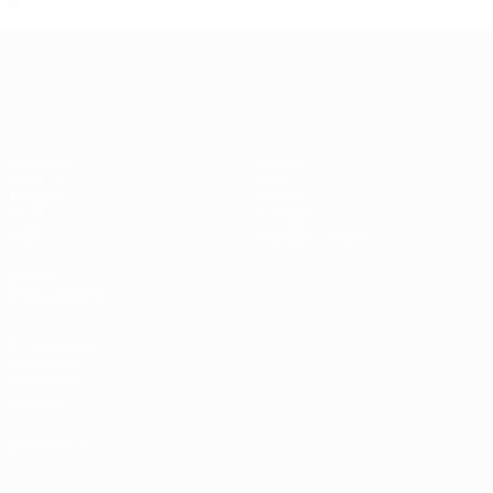
UEFA Champions League
Matches
Équipes
UEFA.tv
Infos
Tirages
Histoire
Jeux
À propos
Stats
Boutique (clubs)
VOIR
ÉGALEMENT
fr.UEFA.com
Fondation
UEFA pour
l'enfance
LANGUES
Français
English
Français
Deutsch
Русский
Español
Italiano
Português
العربية