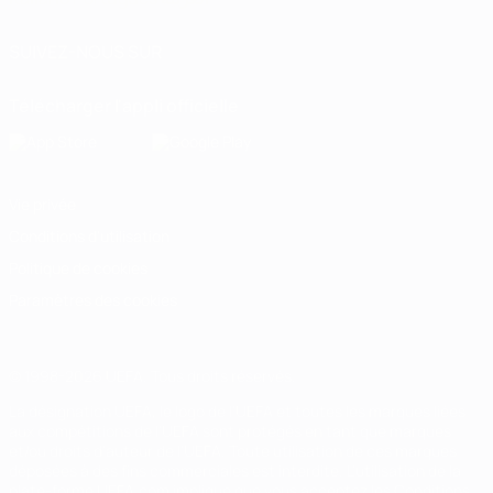
SUIVEZ-NOUS SUR
Télécharger l'appli officielle
Vie privée
Conditions d'utilisation
Politique de cookies
Paramètres des cookies
© 1998-2026 UEFA. Tous droits réservés.
La désignation UEFA, le logo de l'UEFA et toutes les marques liées
aux compétitions de l'UEFA sont protégés en tant que marques
et/ou droits d'auteur de l'UEFA. Toute utilisation de ces marques
déposées à des fins commerciales est interdite. L'utilisation de la
plate-forme UEFA.com implique que vous acceptez les Conditions