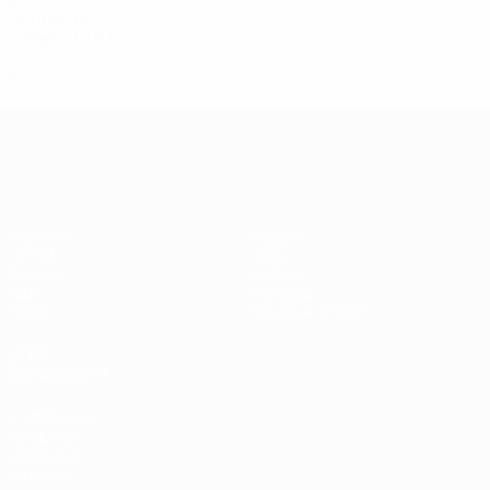
4
1
1
2
Années 60
1964/65
J
V
N
D
Premier tour
4
2
0
2
UEFA Champions League
Matches
Équipes
UEFA.tv
Infos
Tirages
Histoire
Jeux
À propos
Stats
Boutique (clubs)
VOIR
ÉGALEMENT
fr.UEFA.com
Fondation
UEFA pour
l'enfance