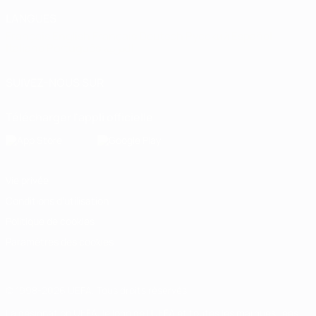
LANGUES
Français
English
Français
Deutsch
Русский
Español
Italiano
Português
العربية
SUIVEZ-NOUS SUR
Télécharger l'appli officielle
Vie privée
Conditions d'utilisation
Politique de cookies
Paramètres des cookies
© 1998-2026 UEFA. Tous droits réservés.
La désignation UEFA, le logo de l'UEFA et toutes les marques liées