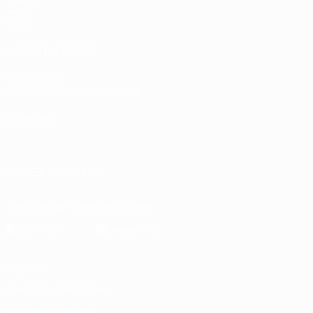
Jeux
Stats
VOIR ÉGALEMENT
fr.UEFA.com
Fondation UEFA pour l'enfance
LANGUES
Français
English
Français
Deutsch
Русский
Español
Italiano
SUIVEZ-NOUS SUR
Télécharger l'appli officielle
Vie privée
Conditions d'utilisation
Politique de cookies