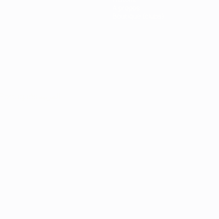
À propos
Boutique (clubs)
Português
العربية