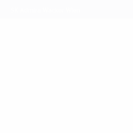
SK Admira Wacker Wien
Meilleurs
buteurs
Pinisch
Wahl
Plus grand nombre
de matches