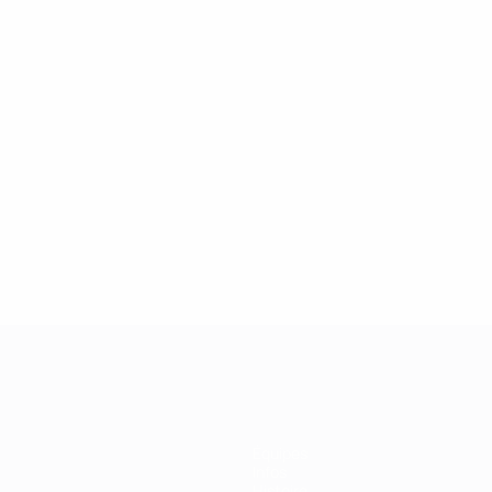
2
2
Sommer
Latzke
Équipes
Infos
Histoire