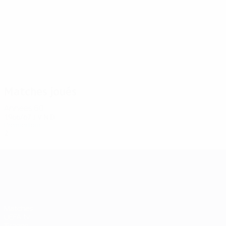
2
2
Wahl
Szauer
Matches joués
Années 60
1966/67
J
V
N
D
Premier tour
2
0
1
1
UEFA Champions League
Matches
UEFA.tv
Tirages