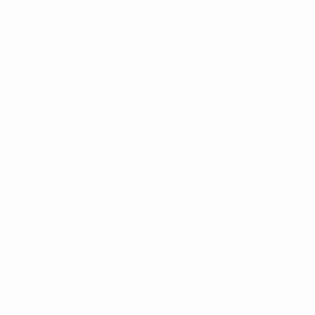
UEFA Champions League
Matches
UEFA.tv
Tirages
Jeux
Stats
VOIR ÉGALEMENT
fr.UEFA.com
Fondation UEFA pour l'enfance
LANGUES
Français
English
Français
Deutsch
Русский
Español
Italiano
SUIVEZ-NOUS SUR
Télécharger l'appli officielle