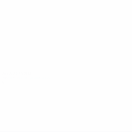
9
7
Hansen
Agnarsson
2022/23
J
V
N
D
Premier tour de qualification
4
2
1
1