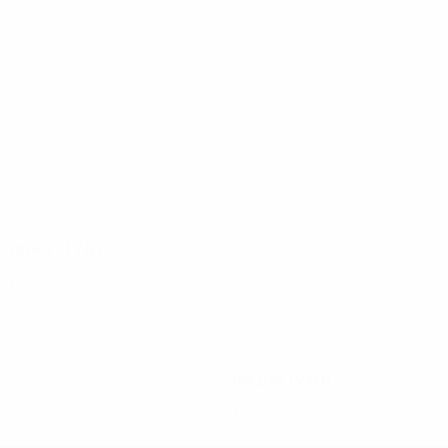
10
9
Gudjonsson
Andrason
2024/25
J
V
N
D
Premier tour de qualification
2
0
1
1
1982/83
J
V
N
D
Premier tour
2
0
0
2