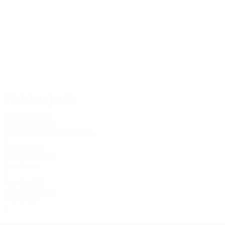
10
10
Ekroth
Gunnarsson
Matches joués
Années 2020
2026/27
J
V
N
D
Deuxième tour de qualification
4
2
1
1
Années 90
1992/93
J
V
N
D
Premier tour
2
0
0
2
Années 80
1983/84
J
V
N
D
Premier tour
2
0
0
2