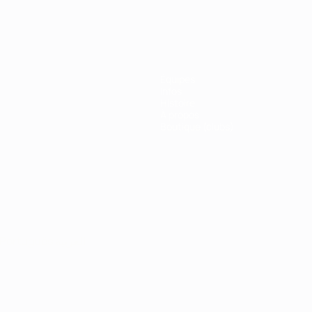
Équipes
Infos
Histoire
À propos
Boutique (clubs)
Português
العربية