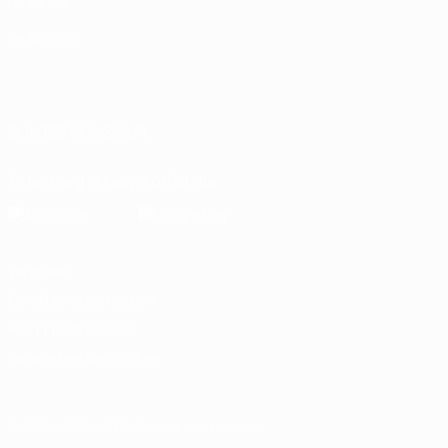
l'enfance
LANGUES
Français
English
Français
Deutsch
Русский
Español
Italiano
Português
العربية
SUIVEZ-NOUS SUR
Télécharger l'appli officielle
Vie privée
Conditions d'utilisation
Politique de cookies
Paramètres des cookies
© 1998-2026 UEFA. Tous droits réservés.