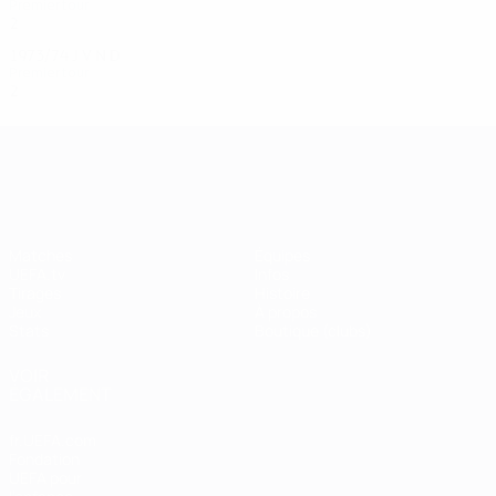
Premier tour
2
0
0
2
1973/74
J
V
N
D
Premier tour
2
0
0
2
UEFA Champions League
Matches
Équipes
UEFA.tv
Infos
Tirages
Histoire
Jeux
À propos
Stats
Boutique (clubs)
VOIR
ÉGALEMENT
fr.UEFA.com
Fondation
UEFA pour