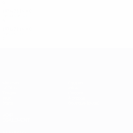
6
5
0
1
1974/75
J
V
N
D
Deuxième tour
4
3
0
1
1971/72
J
V
N
D
Premier tour
2
0
2
0
UEFA Champions League
Matches
Équipes
UEFA.tv
Infos
Tirages
Histoire
Jeux
À propos
Stats
Boutique (clubs)
VOIR
ÉGALEMENT
fr.UEFA.com