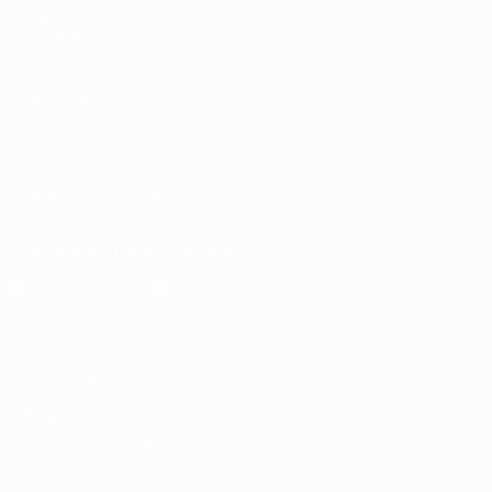
Fondation
UEFA pour
l'enfance
LANGUES
Français
English
Français
Deutsch
Русский
Español
Italiano
Português
العربية
SUIVEZ-NOUS SUR
Télécharger l'appli officielle
Vie privée
Conditions d'utilisation
Politique de cookies
Paramètres des cookies