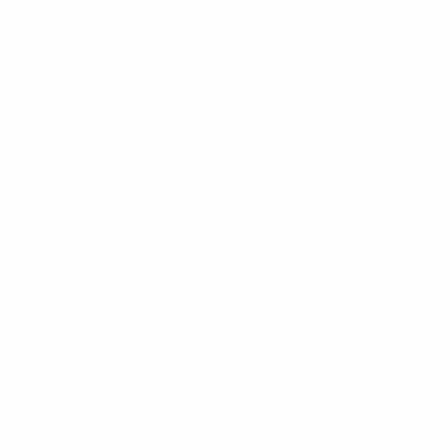
Deuxième tour de qualification
2
0
0
2
2004/05
J
V
N
D
Deuxième tour de qualification
2
1
0
1
2001/02
J
V
N
D
Troisième tour de qualification
4
1
2
1
2000/01
J
V
N
D
Deuxième tour de qualification
2
0
1
1
Années 90
1995/96
J
V
N
D
Tour de qualification
2
0
2
0
1994/95
J
V
N
D
Quarts de finale
10
4
4
2
Années 70
1979/80
J
V
N
D
Quarts de finale
6
4
0
2
1975/76
J
V
N
D
Quarts de finale