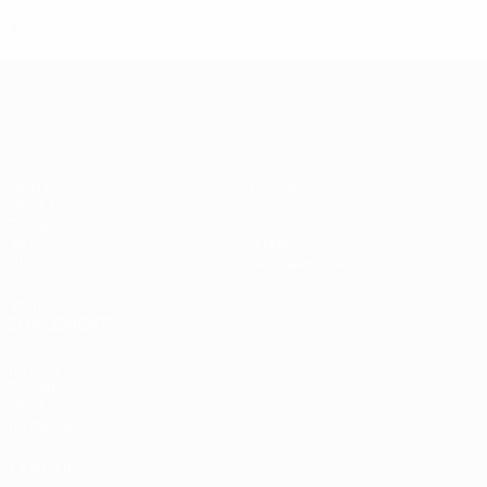
Deuxième tour
4
2
1
1
UEFA Champions League
Matches
Équipes
UEFA.tv
Infos
Tirages
Histoire
Jeux
À propos
Stats
Boutique (clubs)
VOIR
ÉGALEMENT
fr.UEFA.com
Fondation
UEFA pour
l'enfance
LANGUES