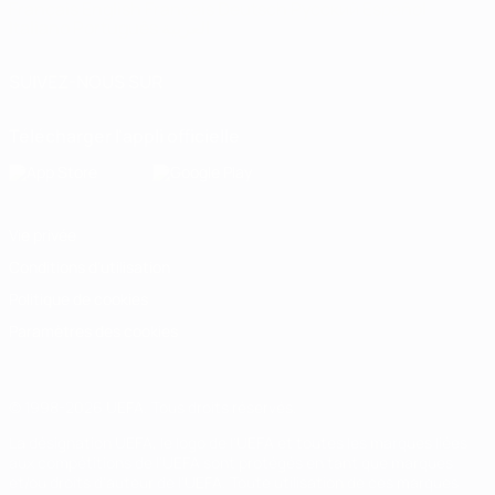
Français
English
Français
Deutsch
Русский
Español
Italiano
Português
العربية
SUIVEZ-NOUS SUR
Télécharger l'appli officielle
Vie privée
Conditions d'utilisation
Politique de cookies
Paramètres des cookies
© 1998-2026 UEFA. Tous droits réservés.
La désignation UEFA, le logo de l'UEFA et toutes les marques liées
aux compétitions de l'UEFA sont protégés en tant que marques
et/ou droits d'auteur de l'UEFA. Toute utilisation de ces marques