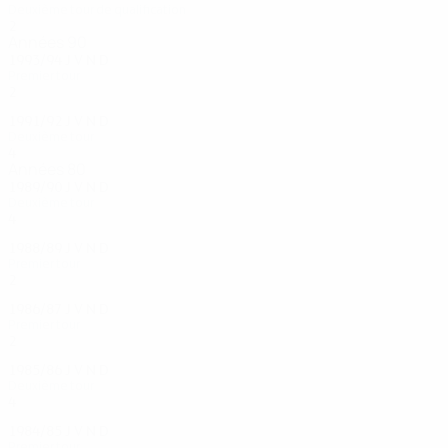
Deuxième tour de qualification
2
0
0
2
Années 90
1993/94
J
V
N
D
Premier tour
2
0
0
2
1991/92
J
V
N
D
Deuxième tour
4
2
1
1
Années 80
1989/90
J
V
N
D
Deuxième tour
4
1
0
3
1988/89
J
V
N
D
Premier tour
2
1
0
1
1986/87
J
V
N
D
Premier tour
2
0
1
1
1985/86
J
V
N
D
Deuxième tour
4
3
1
0
1984/85
J
V
N
D
Premier tour