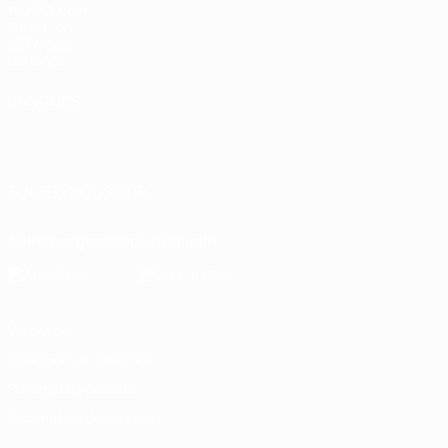
fr.UEFA.com
Fondation
UEFA pour
l'enfance
LANGUES
Français
English
Français
Deutsch
Русский
Español
Italiano
Português
العربية
SUIVEZ-NOUS SUR
Télécharger l'appli officielle
Vie privée
Conditions d'utilisation
Politique de cookies
Paramètres des cookies