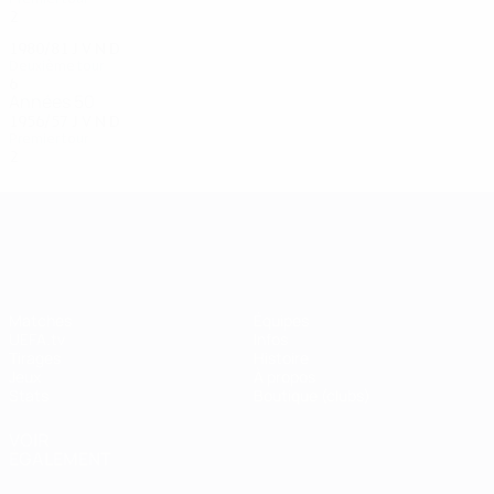
2
1
0
1
1980/81
J
V
N
D
Deuxième tour
6
4
0
2
Années 50
1956/57
J
V
N
D
Premier tour
2
0
1
1
UEFA Champions League
Matches
Équipes
UEFA.tv
Infos
Tirages
Histoire
Jeux
À propos
Stats
Boutique (clubs)
VOIR
ÉGALEMENT