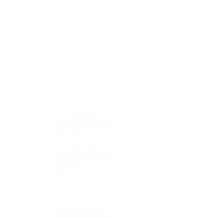
26
24
Jemerson
Evra
2021/22
J
V
N
D
Barrages
5
3
0
1
2015/16
J
V
N
D
Barrages
4
3
0
1
2000/01
J
V
N
D