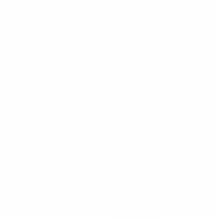
32
31
Subašić
João Moutinho
2022/23
J
V
N
D
se à élimination directe
Troisième tour de qualification
2
0
2
0
2016/17
J
V
N
D
Demi-finales
16
9
2
5
2003/04
J
V
N
D