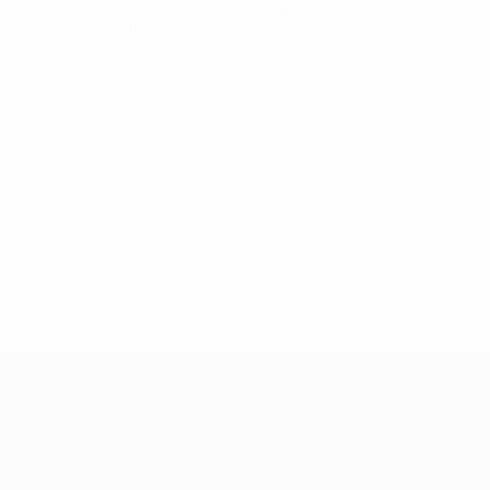
Première phase de groupes
6
2
1
3