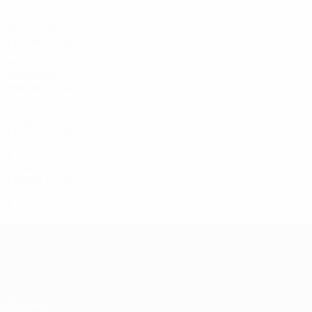
Troisième tour de qualification
Huitièmes de fina
2
0
1
1
10
6
0
4
Années 90
1997/98
J
V
N
D
Demi-finales
10
5
3
2
Années 80
1988/89
J
V
N
D
Quarts de finale
6
2
1
3
Années 70
1978/79
J
V
N
D
Premier tour
4
1
2
1
Années 60
1963/64
J
V
N
D
Premier tour
4
1
1
2
UEFA Champions League
Matches