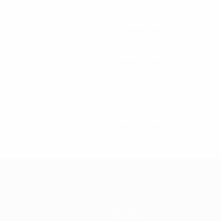
le
Finale
13
6
3
4
1993/94
J
V
N
D
Demi-finales
11
5
3
3
1982/83
J
V
N
D
Premier tour
2
0
1
1
1961/62
J
V
N
D
Tour préliminaire
2
0
0
2
Équipes