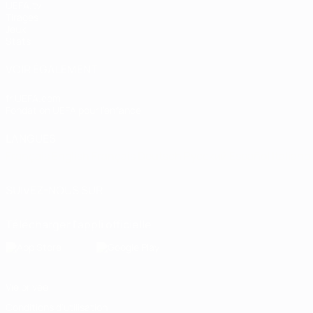
UEFA.tv
Tirages
Jeux
Stats
VOIR ÉGALEMENT
fr.UEFA.com
Fondation UEFA pour l'enfance
LANGUES
Français
English
Français
Deutsch
Русский
Español
Italiano
SUIVEZ-NOUS SUR
Télécharger l'appli officielle
Vie privée
Conditions d'utilisation