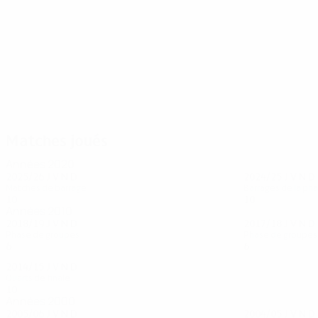
33
33
Fabinho
Raggi
Matches joués
Années 2020
2025/26
J
V
N
D
2024/25
J
V
N
D
Matches de barrage
Barrages de la pha
10
2
5
3
10
4
2
4
Années 2010
2018/19
J
V
N
D
2017/18
J
V
N
D
Phase de groupes
Phase de groupes
6
0
1
5
6
0
2
4
2014/15
J
V
N
D
Quarts de finale
10
4
3
3
Années 2000
2005/06
J
V
N
D
2004/05
J
V
N
D