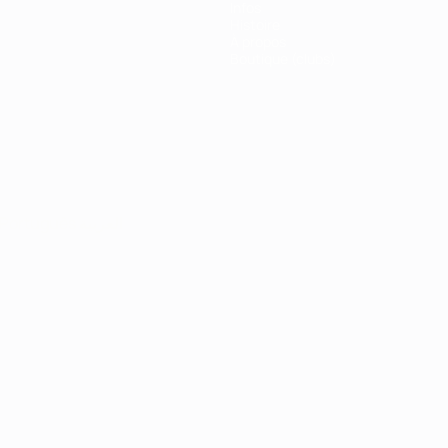
Infos
Histoire
À propos
Boutique (clubs)
Português
العربية