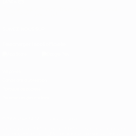
LANGUES
Français
English
Français
Deutsch
Русский
Español
Italiano
Português
العربية
SUIVEZ-NOUS SUR
Télécharger l'appli officielle
Vie privée
Conditions d'utilisation
Politique de cookies
Paramètres des cookies
© 1998-2026 UEFA. Tous droits réservés.
La désignation UEFA, le logo de l'UEFA et toutes les marques liées
aux compétitions de l'UEFA sont protégés en tant que marques