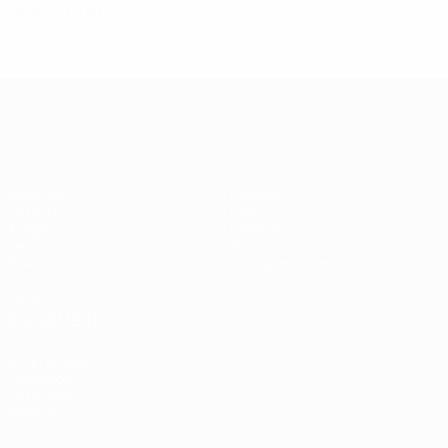
2026/27
J
V
N
D
Premier tour de qualification
2
0
0
2
UEFA Champions League
Matches
Équipes
UEFA.tv
Infos
Tirages
Histoire
Jeux
À propos
Stats
Boutique (clubs)
VOIR
ÉGALEMENT
fr.UEFA.com
Fondation
UEFA pour
l'enfance