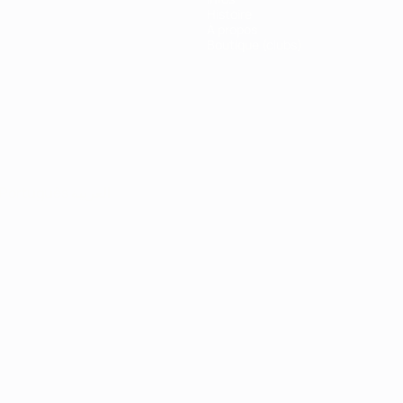
Histoire
À propos
Boutique (clubs)
Português
العربية