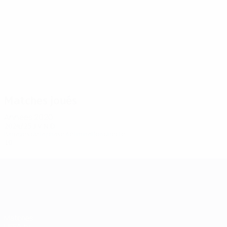
10
10
Doumbia
Magnetti
Matches joués
Années 2020
2024/25
J
V
N
D
Barrages de la phase à élimination directe
10
4
1
5
UEFA Champions League
Matches
UEFA.tv