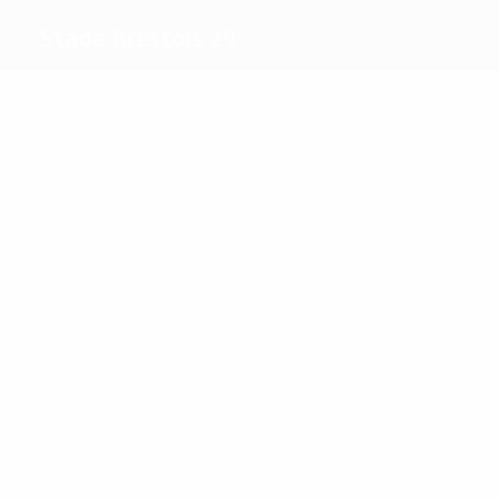
Stade Brestois 29
Meilleurs
buteurs
3
1
Sima
Magnetti
Plus grand nombre
de matches