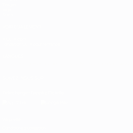
Tirages
Jeux
Stats
VOIR ÉGALEMENT
fr.UEFA.com
Fondation UEFA pour l'enfance
LANGUES
Français
English
Français
Deutsch
Русский
Español
Italiano
SUIVEZ-NOUS SUR
Télécharger l'appli officielle
Vie privée
Conditions d'utilisation