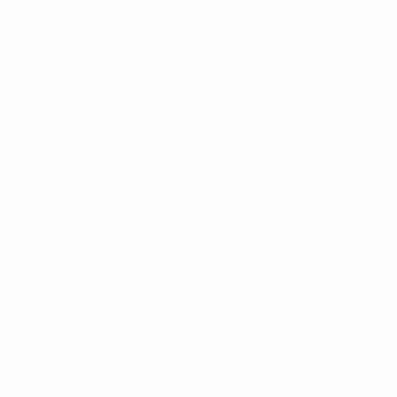
2
2
Igumanović
Raičević
Matches joués
Années 2010
2016/17
J
V
N
D
Deuxième tour de qualification
2
0
0
2
UEFA Champions League
Matches
UEFA.tv
Tirages