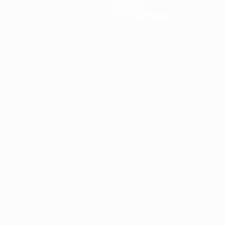
À propos
Boutique (clubs)
Português
العربية