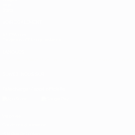
Jeux
Stats
VOIR ÉGALEMENT
fr.UEFA.com
Fondation UEFA pour l'enfance
LANGUES
Français
English
Français
Deutsch
Русский
Español
Italiano
SUIVEZ-NOUS SUR
Télécharger l'appli officielle
Vie privée
Conditions d'utilisation
Politique de cookies