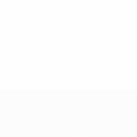
2
2
Lakić
Vlaisavljević
Équipes
Infos
Histoire